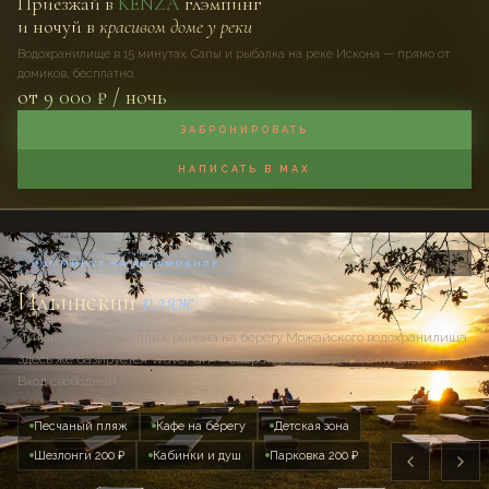
Приезжай в
KENZA
глэмпинг
и ночуй в
красивом доме у реки
Водохранилище в 15 минутах. Сапы и рыбалка на реке Искона — прямо от
домиков, бесплатно.
от 9 000 ₽ / ночь
ЗАБРОНИРОВАТЬ
НАПИСАТЬ В MAX
2
/
5
15 МИНУТ НА АВТОМОБИЛЕ
Ильинский
пляж
Лучший песчаный пляж района на берегу Можайского водохранилища.
Здесь же базируется WaveFun — оператор всех водных активностей.
Вход свободный.
Песчаный пляж
Кафе на берегу
Детская зона
Шезлонги 200 ₽
Кабинки и душ
Парковка 200 ₽