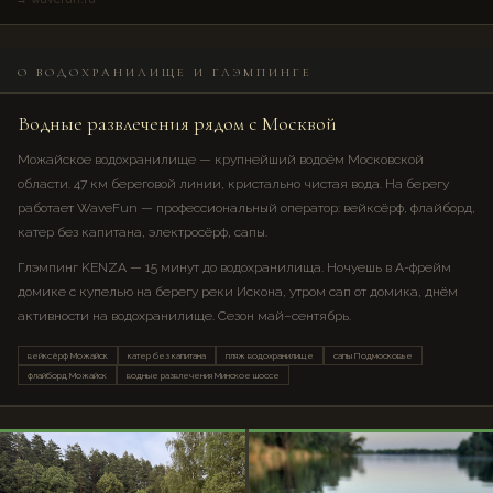
О ВОДОХРАНИЛИЩЕ И ГЛЭМПИНГЕ
Водные развлечения рядом с Москвой
Можайское водохранилище — крупнейший водоём Московской
области. 47 км береговой линии, кристально чистая вода. На берегу
работает WaveFun — профессиональный оператор: вейксёрф, флайборд,
катер без капитана, электросёрф, сапы.
Глэмпинг KENZA — 15 минут до водохранилища. Ночуешь в А-фрейм
домике с купелью на берегу реки Искона, утром сап от домика, днём
активности на водохранилище. Сезон май–сентябрь.
вейксёрф Можайск
катер без капитана
пляж водохранилище
сапы Подмосковье
флайборд Можайск
водные развлечения Минское шоссе