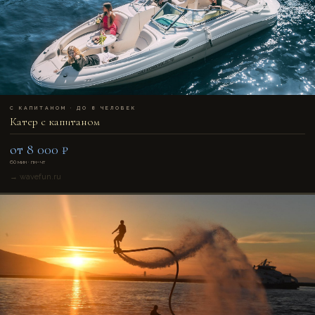
KAPT
С КАПИТАНОМ · ДО 8 ЧЕЛОВЕК
Катер с капитаном
от 8 000 ₽
60 мин · пн–чт
→ wavefun.ru