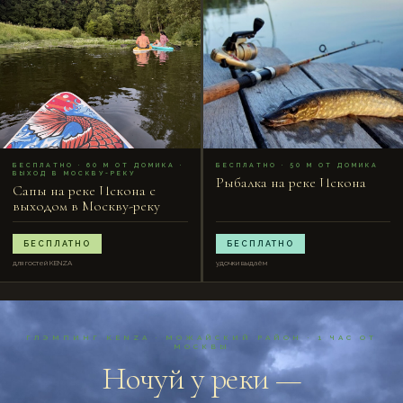
SAP
FISH
БЕСПЛАТНО · 60 М ОТ ДОМИКА ·
БЕСПЛАТНО · 50 М ОТ ДОМИКА
ВЫХОД В МОСКВУ-РЕКУ
Рыбалка на реке Искона
Сапы на реке Искона с
выходом в Москву-реку
БЕСПЛАТНО
БЕСПЛАТНО
для гостей KENZA
удочки выдаём
ГЛЭМПИНГ KENZA · МОЖАЙСКИЙ РАЙОН · 1 ЧАС ОТ
МОСКВЫ
Ночуй у реки —